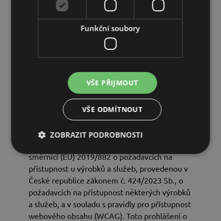
vztahuje právo Spolkové republiky Německo.
Je-li zákazník spotřebitelem, zůstávají touto
Funkční soubory
dohodou nedotčena zákonná ustanovení a
práva na ochranu spotřebitele, která se použijí
podle práva státu, v němž má spotřebitel své
obvyklé bydliště, a od nichž se nelze dohodou
odchýlit. Použití Úmluvy OSN o smlouvách o
VŠE PŘIJMOUT
mezinárodní koupi zboží se vylučuje.
VŠE ODMÍTNOUT
§ 10 Prohlášení o přístupnosti
Usilujeme o to, aby naše internetová
ZOBRAZIT PODROBNOSTI
prezentace byla přístupná v souladu se
směrnicí (EU) 2019/882 o požadavcích na
přístupnost u výrobků a služeb, provedenou v
České republice zákonem č. 424/2023 Sb., o
požadavcích na přístupnost některých výrobků
a služeb, a v souladu s pravidly pro přístupnost
webového obsahu (WCAG). Toto prohlášení o