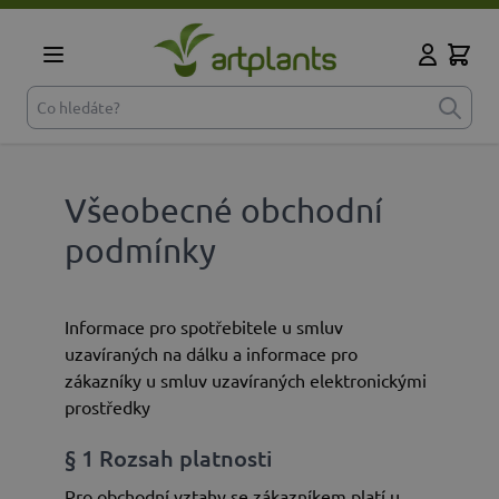
Přejít na obsah
Cart
Můj účet
Co hledáte?
Všeobecné obchodní
podmínky
Informace pro spotřebitele u smluv
uzavíraných na dálku a informace pro
zákazníky u smluv uzavíraných elektronickými
prostředky
§ 1 Rozsah platnosti
Pro obchodní vztahy se zákazníkem platí u