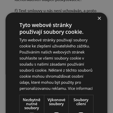
f) Text smlouvy u nás není uchováván, a proto
pro vás jako zákazníka není po uzavření
×
smlouvy naším prostřednictvím přístupný.
Tyto webové stránky
používají soubory cookie.
g) Informace o platbě, dodání nebo plnění
naleznete v nabídce.
Tyto webové stránky používají soubory
cookie ke zlepšení uživatelského zážitku.
§ 8 Informace o řešení sporů před
Používáním našich webových stránek
subjektem mimosoudního řešení
souhlasíte se všemi soubory cookie v
souladu s našimi zásadami používání
spotřebitelských sporů
souborů cookie. Některé z těchto souborů
Nejsme ochotni ani povinni účastnit se řízení o
cookie mohou shromažďovat osobní
řešení sporů před subjektem mimosoudního
údaje, které mohou být použity pro
řešení spotřebitelských sporů.
personalizovanou reklamu.
Více informací
§ 9 Různé
Nezbytně
Výkonové
Soubory
nutné
soubory
cílení
Na smluvní vztah mezi námi a zákazníkem,
soubory
jakož i na příslušné obchodní podmínky se