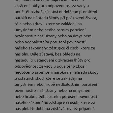
zkrácení lhůty pro odpovědnost za vady u
použitého zboží zůstává nedotčeno promlčení
nároků na náhradu škody při poškození života,
těla nebo zdraví, které se zakládají na
úmyslném nebo nedbalostním porušení
povinností z naší strany nebo na úmyslném
nebo nedbalostním porušení povinností
našeho zákonného zástupce či osob, které za
nás plní. Dále zůstává, bez ohledu na
následující ustanovení o zkrácení lhůty pro
odpovědnost za vady u použitého zboží,
nedotčeno promlčení nároků na náhradu škody
u ostatních škod, které se zakládají na
úmyslném nebo hrubě nedbalostním porušení
povinností z naší strany nebo na úmyslném
nebo hrubě nedbalostním porušení povinností
našeho zákonného zástupce či osob, které za
nás plní. Nedotčena zůstává rovněž případná